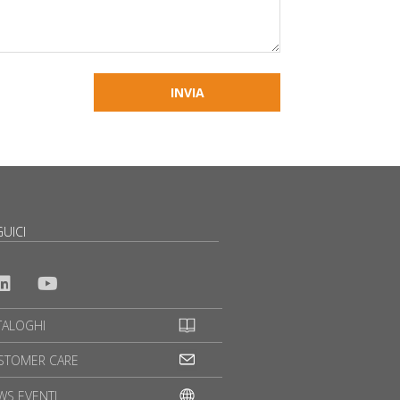
UICI
TALOGHI
STOMER CARE
WS EVENTI