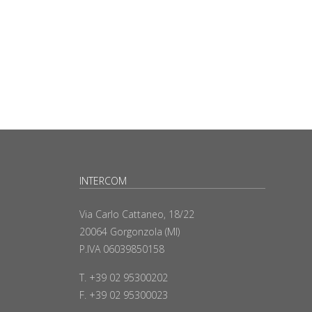
INTERCOM
Via Carlo Cattaneo, 18/22
20064 Gorgonzola (MI)
P.IVA 06039850158
T. +39 02 95300202
F. +39 02 95300023