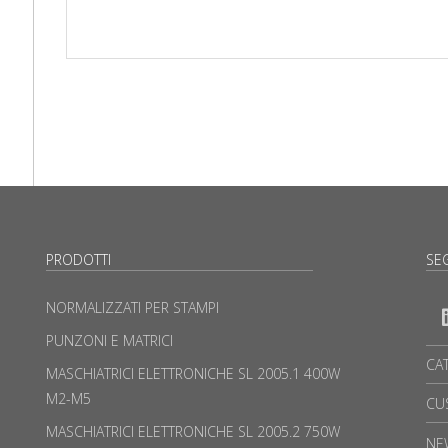
PRODOTTI
SEG
NORMALIZZATI PER STAMPI
PUNZONI E MATRICI
CA
MASCHIATRICI ELETTRONICHE SL 2005.1 400W
M2-M5
CU
MASCHIATRICI ELETTRONICHE SL 2005.2 750W
NE