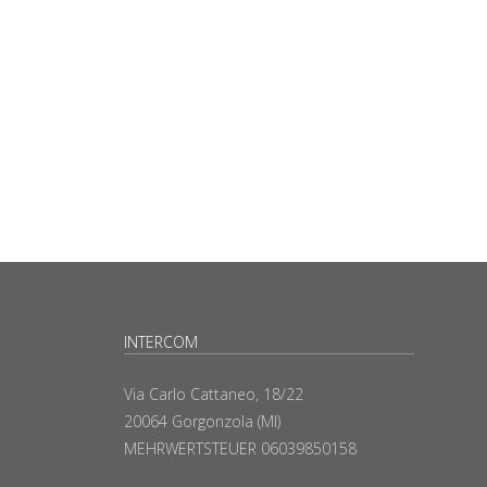
INTERCOM
Via Carlo Cattaneo, 18/22
20064 Gorgonzola (MI)
MEHRWERTSTEUER 06039850158