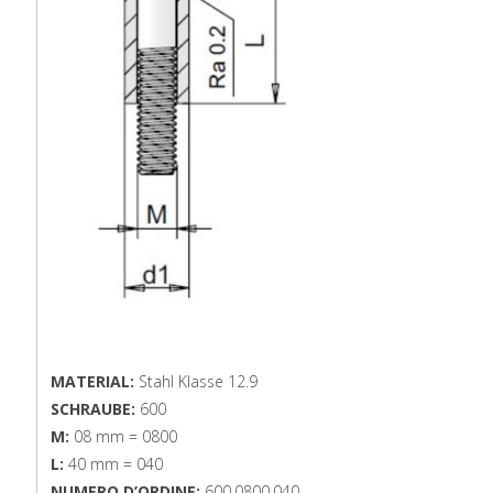
MATERIAL:
Stahl Klasse 12.9
SCHRAUBE:
600
M:
08 mm = 0800
L:
40 mm = 040
NUMERO D’ORDINE:
600.0800.040