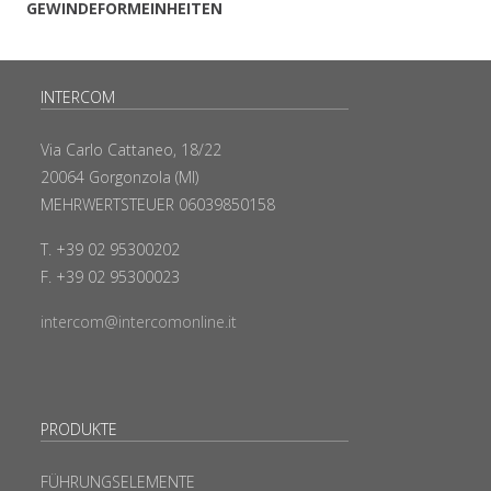
GEWINDEFORMEINHEITEN
INTERCOM
Via Carlo Cattaneo, 18/22
20064 Gorgonzola (MI)
MEHRWERTSTEUER 06039850158
T. +39 02 95300202
F. +39 02 95300023
intercom@intercomonline.it
PRODUKTE
FÜHRUNGSELEMENTE