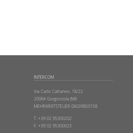
INTERCOM
Via Carlo Cattaneo, 18/22
20064 Gorgonzola (MI)
MEHRWERTSTEUER 06039850158
T. +39 02 95300202
F. +39 02 95300023