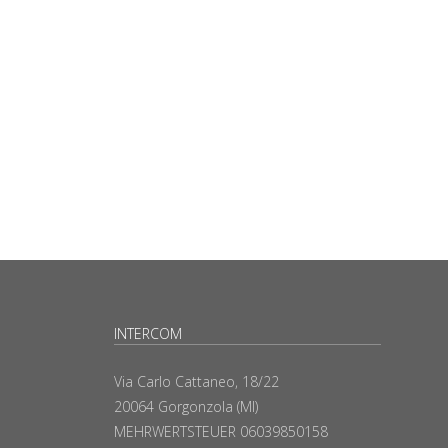
INTERCOM
Via Carlo Cattaneo, 18/22
20064 Gorgonzola (MI)
MEHRWERTSTEUER 06039850158