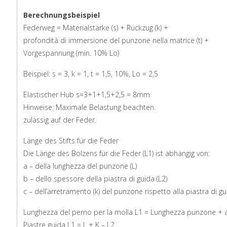
Berechnungsbeispiel
Federweg = Materialstärke (s) + Rückzug (k) +
profondità di immersione del punzone nella matrice (t) +
Vorgespannung (min. 10% Lo)
Beispiel: s = 3, k = 1, t = 1,5, 10%, Lo = 2,5
Elastischer Hub s=3+1+1,5+2,5 = 8mm
Hinweise: Maximale Belastung beachten.
zulässig auf der Feder.
Länge des Stifts für die Feder
Die Länge des Bolzens für die Feder (L1) ist abhängig von:
a – della lunghezza del punzone (L)
b – dello spessore della piastra di guida (L2)
c – dell’arretramento (k) del punzone rispetto alla piastra di g
Lunghezza del perno per la molla L1 = Lunghezza punzone + 
Piastre guida L1 = L + K – L2