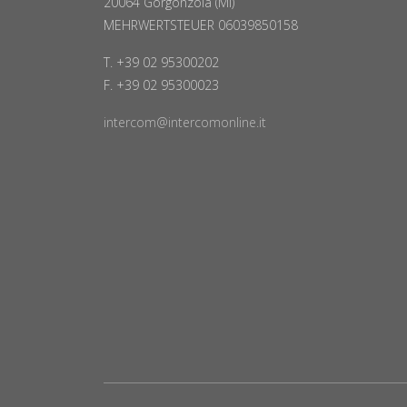
20064 Gorgonzola (MI)
MEHRWERTSTEUER 06039850158
T. +39 02 95300202
F. +39 02 95300023
intercom@intercomonline.it