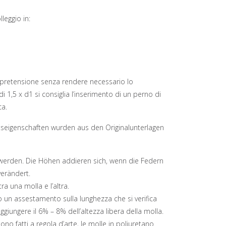
leggio in:
la pretensione senza rendere necessario lo
 1,5 x d1 si consiglia l’inserimento di un perno di
ca.
seigenschaften wurden aus den Originalunterlagen
t werden. Die Höhen addieren sich, wenn die Federn
verändert.
ra una molla e l’altra.
 un assestamento sulla lunghezza che si verifica
ggiungere il 6% – 8% dell’altezza libera della molla.
ono fatti a regola d’arte, le molle in poliuretano