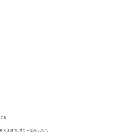
uida
arretramento – spessore