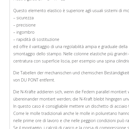
Questo elemento elastico è superiore agli usuali sistemi di mol
– sicurezza
– precisione
– ingombro
– rapidità di sostituzione
ed offre il vantaggio di una regolabilità ampia e graduale del
smontaggio dello stampo. Nelle colonne elastiche più grandri di
centratura con superficie liscia, per esempio una spina cilindri
Die Tabellen der mechanischen und chemischen Beständigkeit
von DU PONT entfernt.
Die N-Kräfte addieren sich, wenn die Federn parallel montier
übereinander montiert werden; die N-Kraft bleibt hingegen un
In questo caso è consigliabile mettere un dischetto di acciaio t
Come le molle tradizionali anche le molle in poliuretano hanno
nelle prime ore di lavoro e che nelle peggiori condizioni può ra
Se il montaggio, i calcoli di carico e la corsa di compressione s