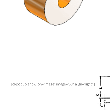
[cl-popup show_on=”image” image=”53″ align=”right” ]