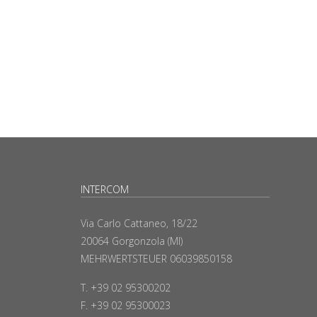
INTERCOM
Via Carlo Cattaneo, 18/22
20064 Gorgonzola (MI)
MEHRWERTSTEUER 06039850158
T. +39 02 95300202
F. +39 02 95300023