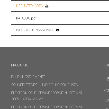
HERUNTERLADEN
KATALOG.pdf
INFORMATIONSANFRAGE
PRODUKTE
FO
FÜHRUNGSELEMENTE
SCHNEIDSTEMPEL UND SCHNEIDBUCHSEN
KA
ELEKTRONISCHE GEWINDEFORMEINHEITEN SL
2005.1 400W M2-M5
KU
ELEKTRONISCHE GEWINDEFORMEINHEITEN SL