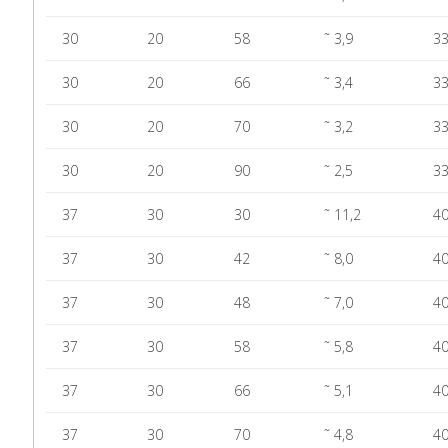
30
20
58
˜ 3,9
33
30
20
66
˜ 3,4
33
30
20
70
˜ 3,2
33
30
20
90
˜ 2,5
33
37
30
30
˜ 11,2
40
37
30
42
˜ 8,0
40
37
30
48
˜ 7,0
40
37
30
58
˜ 5,8
40
37
30
66
˜ 5,1
40
37
30
70
˜ 4,8
40