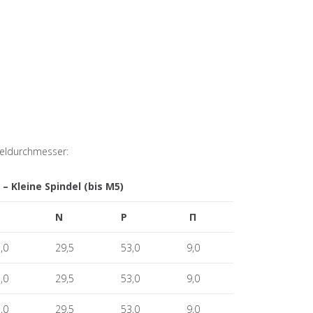
deldurchmesser:
 – Kleine Spindel (bis M5)
N
P
Π
,0
29,5
53,0
9,0
,0
29,5
53,0
9,0
,0
29,5
53,0
9,0