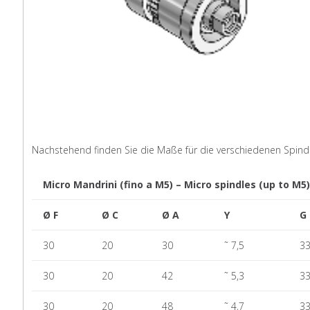
Nachstehend finden Sie die Maße für die verschiedenen Spin
Micro Mandrini (fino a M5) – Micro spindles (up to M5)
Ø F
Ø C
Ø A
Y
G
30
20
30
˜ 7,5
33
30
20
42
˜ 5,3
33
30
20
48
˜ 4,7
33