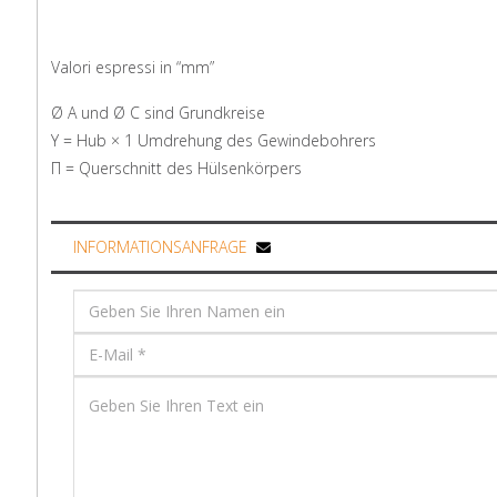
Valori espressi in “mm”
Ø A und Ø C sind Grundkreise
Y = Hub × 1 Umdrehung des Gewindebohrers
Π = Querschnitt des Hülsenkörpers
INFORMATIONSANFRAGE