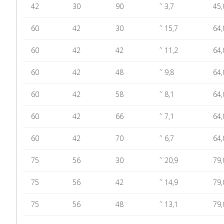
42
30
90
˜ 3,7
45,
60
42
30
˜ 15,7
64,
60
42
42
˜ 11,2
64,
60
42
48
˜ 9,8
64,
60
42
58
˜ 8,1
64,
60
42
66
˜ 7,1
64,
60
42
70
˜ 6,7
64,
75
56
30
˜ 20,9
79,
75
56
42
˜ 14,9
79,
75
56
48
˜ 13,1
79,