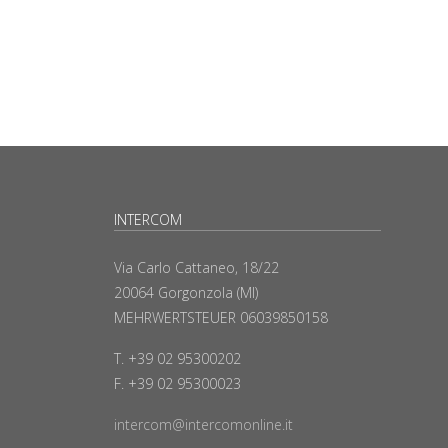
INTERCOM
Via Carlo Cattaneo, 18/22
20064 Gorgonzola (MI)
MEHRWERTSTEUER 06039850158
T. +39 02 95300202
F. +39 02 95300023
intercom@intercomonline.it