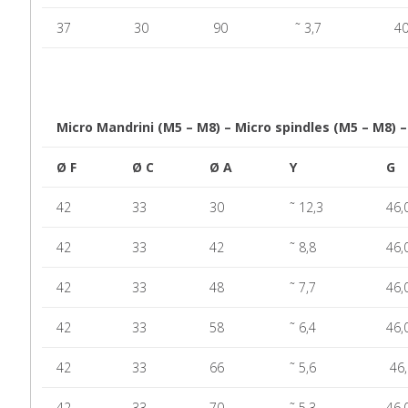
37
30
90
˜ 3,7
40
Micro Mandrini (M5 – M8) – Micro spindles (M5 – M8) –
Ø F
Ø C
Ø A
Y
G
42
33
30
˜ 12,3
46,
42
33
42
˜ 8,8
46,
42
33
48
˜ 7,7
46,
42
33
58
˜ 6,4
46,
42
33
66
˜ 5,6
46,
42
33
70
˜ 5,3
46,