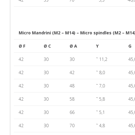
Micro Mandrini (M2 – M14) – Micro spindles (M2 – M14)
Ø F
Ø C
Ø A
Y
G
42
30
30
˜ 11,2
45,
42
30
42
˜ 8,0
45,
42
30
48
˜ 7,0
45,
42
30
58
˜ 5,8
45,
42
30
66
˜ 5,1
45,
42
30
70
˜ 4,8
45,