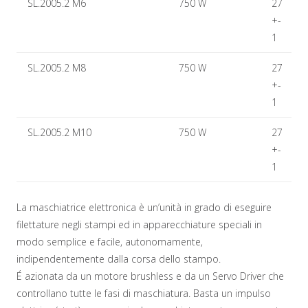
SL.2005.2 M6
750 W
27
+-
1
SL.2005.2 M8
750 W
27
+-
1
SL.2005.2 M10
750 W
27
+-
1
La maschiatrice elettronica è un’unità in grado di eseguire
filettature negli stampi ed in apparecchiature speciali in
modo semplice e facile, autonomamente,
indipendentemente dalla corsa dello stampo.
É azionata da un motore brushless e da un Servo Driver che
controllano tutte le fasi di maschiatura. Basta un impulso