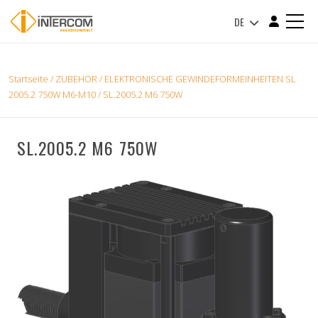
DE
Startseite
/
ZUBEHÖR
/
ELEKTRONISCHE GEWINDEFORMEINHEITEN SL
2005.2 750W M6-M10
/ SL.2005.2 M6 750W
SL.2005.2 M6 750W