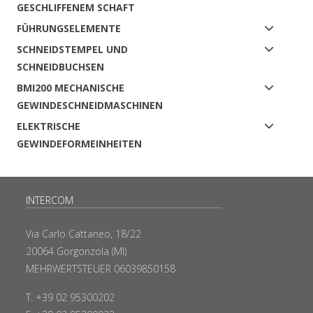
GESCHLIFFENEM SCHAFT
FÜHRUNGSELEMENTE
SCHNEIDSTEMPEL UND
SCHNEIDBUCHSEN
BMI200 MECHANISCHE
GEWINDESCHNEIDMASCHINEN
ELEKTRISCHE
GEWINDEFORMEINHEITEN
INTERCOM
Via Carlo Cattaneo, 18/22
20064 Gorgonzola (MI)
MEHRWERTSTEUER 06039850158
T. +39 02 95300202